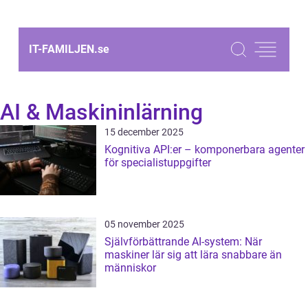
IT-FAMILJEN.
se
AI & Maskininlärning
15 december 2025
Kognitiva API:er – komponerbara agenter
för specialistuppgifter
05 november 2025
Självförbättrande AI-system: När
maskiner lär sig att lära snabbare än
människor