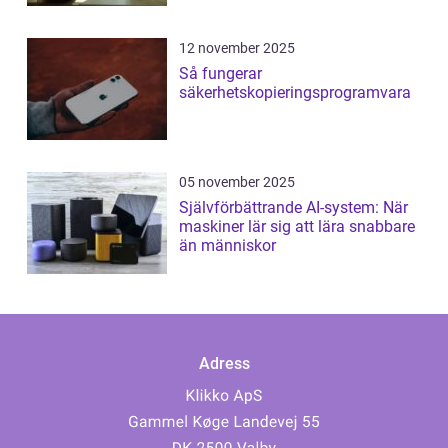
12 november 2025
Så fungerar
säkerhetskopieringsprogramvara
05 november 2025
Självförbättrande AI-system: När
maskiner lär sig att lära snabbare
än människor
Adress