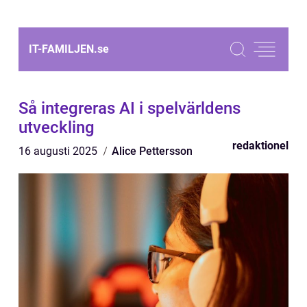
IT-FAMILJEN.
se
Så integreras AI i spelvärldens
utveckling
redaktionel
16 augusti 2025
Alice Pettersson