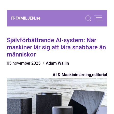
IT-FAMILJEN.
se
Självförbättrande AI-system: När
maskiner lär sig att lära snabbare än
människor
05 november 2025
Adam Wallin
AI & Maskininlärning
,
editorial