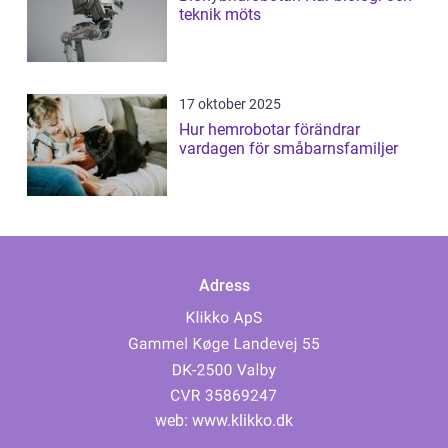
teknik möts
17 oktober 2025
Hur hemrobotar förändrar
vardagen för småbarnsfamiljer
Adress
web:
www.klikko.dk