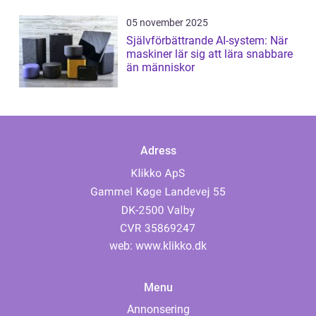
05 november 2025
Självförbättrande AI-system: När
maskiner lär sig att lära snabbare
än människor
Adress
web:
www.klikko.dk
Menu
Annonsering