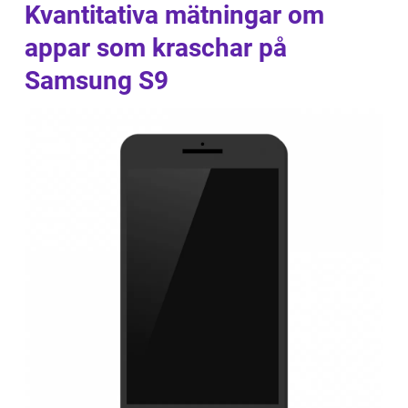
Kvantitativa mätningar om
appar som kraschar på
Samsung S9