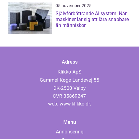
05 november 2025
Självförbättrande AI-system: När
maskiner lär sig att lära snabbare
än människor
Adress
web:
www.klikko.dk
Menu
Annonsering