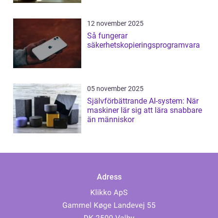
12 november 2025
Så fungerar
säkerhetskopieringsprogramvara
05 november 2025
Självförbättrande AI-system: När
maskiner lär sig att lära snabbare
än människor
Adress