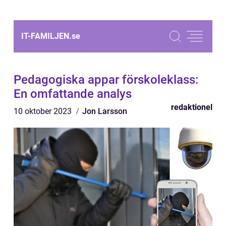
IT-FAMILJEN.
se
Pedagogiska appar förskoleklass:
En omfattande analys
redaktionel
10 oktober 2023
Jon Larsson