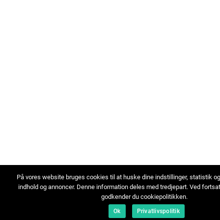
På vores website bruges cookies til at huske dine indstillinger, statistik o
indhold og annoncer. Denne information deles med tredjepart. Ved fortsa
godkender du cookiepolitikken.
Ok
Privatlivspolitik