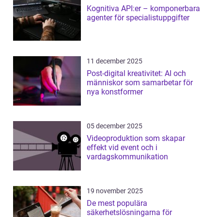
Kognitiva API:er – komponerbara
agenter för specialistuppgifter
11 december 2025
Post-digital kreativitet: AI och
människor som samarbetar för
nya konstformer
05 december 2025
Videoproduktion som skapar
effekt vid event och i
vardagskommunikation
19 november 2025
De mest populära
säkerhetslösningarna för