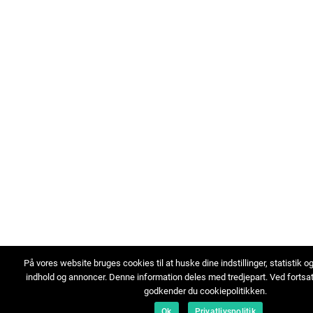
På vores website bruges cookies til at huske dine indstillinger, statistik o
indhold og annoncer. Denne information deles med tredjepart. Ved fortsa
godkender du cookiepolitikken.
Ok
Privatlivspolitik