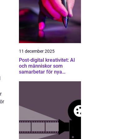
11 december 2025
Post-digital kreativitet: AI
och människor som
samarbetar för nya
konstformer
l
r
ör