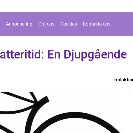
Annonsering
Om oss
Cookies
Kontakta oss
tteritid: En Djupgående
redaktio