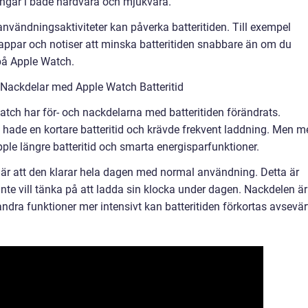
ringar i både hårdvara och mjukvara.
 användningsaktiviteter kan påverka batteritiden. Till exempel
ppar och notiser att minska batteritiden snabbare än om du
på Apple Watch.
Nackdelar med Apple Watch Batteritid
tch har för- och nackdelarna med batteritiden förändrats.
 hade en kortare batteritid och krävde frekvent laddning. Men m
ple längre batteritid och smarta energisparfunktioner.
 är att den klarar hela dagen med normal användning. Detta är
inte vill tänka på att ladda sin klocka under dagen. Nackdelen är
dra funktioner mer intensivt kan batteritiden förkortas avsevär