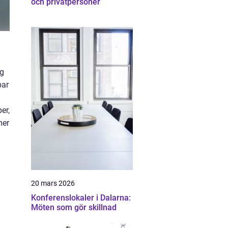
och privatpersoner
yg
par
er,
mer
20 mars 2026
Konferenslokaler i Dalarna:
Möten som gör skillnad