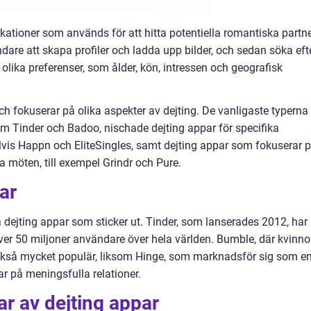
kationer som används för att hitta potentiella romantiska partn
ändare att skapa profiler och ladda upp bilder, och sedan söka eft
olika preferenser, som ålder, kön, intressen och geografisk
och fokuserar på olika aspekter av dejting. De vanligaste typerna
om Tinder och Badoo, nischade dejting appar för specifika
elvis Happn och EliteSingles, samt dejting appar som fokuserar 
lla möten, till exempel Grindr och Pure.
ar
ra dejting appar som sticker ut. Tinder, som lanserades 2012, har
ver 50 miljoner användare över hela världen. Bumble, där kvinno
 är också mycket populär, liksom Hinge, som marknadsför sig som e
ar på meningsfulla relationer.
ar av dejting appar