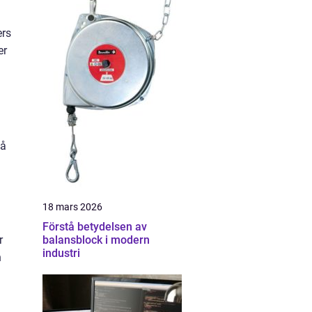
ers
er
på
18 mars 2026
Förstå betydelsen av
r
balansblock i modern
industri
n