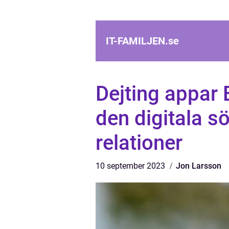
IT-FAMILJEN.
se
Dejting appar 
den digitala s
relationer
10 september 2023
Jon Larsson