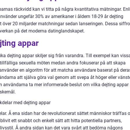
pparnas räckvidd kan vi titta på några kvantitativa mätningar. Enl
nvänder ungefär 30% av amerikaner i åldern 18-29 år dejting
 över 20 miljarder matchningar sedan lanseringen. Dessa siffro
inverkan på det moderna datinglandskapet.
jting appar
lika dejting appar skiljer sig från varandra. Till exempel kan viss
 tillfälliga sexuella möten medan andra fokuserar på att skapa
 använder en algoritm för att matcha användare baserat på dera
ändarna att själva göra val genom att svepa åt höger eller vänste
an användarna ta mer informerade beslut om vilka dejting appar
nskemål.
kdelar med dejting appar
lar. Å ena sidan har de revolutionerat sättet människor träffas 
vit ett snabbt och enkelt sätt att hitta potentiella partners,
 livsstil. Å andra sidan kan det vara svårt att bedöma någons