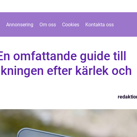
Annonsering
Om oss
Cookies
Kontakta oss
En omfattande guide till
ökningen efter kärlek och
redaktio