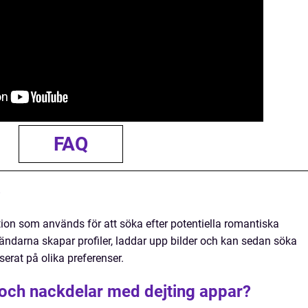
FAQ
?
tion som används för att söka efter potentiella romantiska
vändarna skapar profiler, laddar upp bilder och kan sedan söka
serat på olika preferenser.
 och nackdelar med dejting appar?