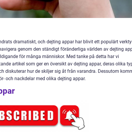
ndrats dramatiskt, och dejting appar har blivit ett populärt verkt
tt navigera genom den ständigt föränderliga världen av dejting ap
äldigande för många människor. Med tanke på detta har vi
de artikel som ger en översikt av dejting appar, deras olika typ
och diskuterar hur de skiljer sig åt från varandra. Dessutom kom
ör- och nackdelar med olika dejting appar.
appar