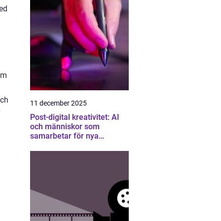
med
nom
och
11 december 2025
Post-digital kreativitet: AI
och människor som
samarbetar för nya
konstformer