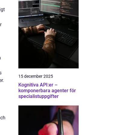
igt
r
a
s
15 december 2025
r.
Kognitiva API:er –
komponerbara agenter för
specialistuppgifter
och