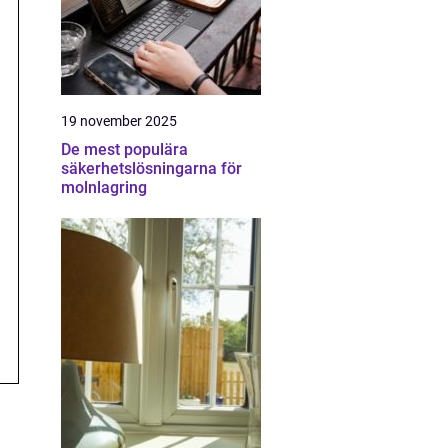
19 november 2025
De mest populära
säkerhetslösningarna för
molnlagring