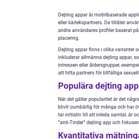
Dejting appar är mobilbaserade appli
eller kärlekspartners. De tillåter anv
andra användares profiler baserat på 
placering.
Dejting appar finns i olika varianter 
inkluderar allmänna dejting appar, s
intressen eller åldersgrupper, exemp
att hitta partners för tillfälliga sexue
Populära dejting app
När det gäller popularitet är det någ
blivit oumbärlig för många och har ö
tar initiativ till att inleda samtal,
”anti-Tinder” dejting app och fokuser
Kvantitativa mätning