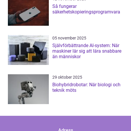
Så fungerar
säkerhetskopieringsprogramvara
05 november 2025
Självförbättrande AI-system: När
maskiner lär sig att lära snabbare
än människor
29 oktober 2025
Biohybridrobotar: När biologi och
teknik möts
Adress