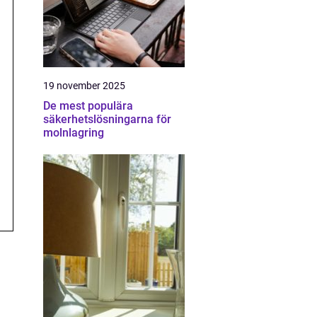
19 november 2025
De mest populära
säkerhetslösningarna för
molnlagring