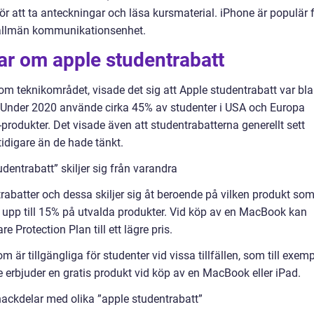
r att ta anteckningar och läsa kursmaterial. iPhone är populär 
n allmän kommunikationsenhet.
ar om apple studentrabatt
nom teknikområdet, visade det sig att Apple studentrabatt var bl
 Under 2020 använde cirka 45% av studenter i USA och Europa
produkter. Det visade även att studentrabatterna generellt sett
tidigare än de hade tänkt.
dentrabatt” skiljer sig från varandra
trabatter och dessa skiljer sig åt beroende på vilken produkt so
 upp till 15% på utvalda produkter. Vid köp av en MacBook kan
 Protection Plan till ett lägre pris.
är tillgängliga för studenter vid vissa tillfällen, som till exem
 erbjuder en gratis produkt vid köp av en MacBook eller iPad.
ackdelar med olika ”apple studentrabatt”