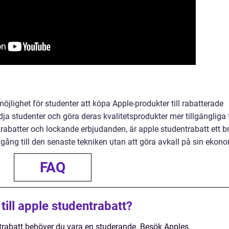
öjlighet för studenter att köpa Apple-produkter till rabatterade
tödja studenter och göra deras kvalitetsprodukter mer tillgängliga 
 rabatter och lockande erbjudanden, är apple studentrabatt ett b
illgång till den senaste tekniken utan att göra avkall på sin ekono
FAQ
 till apple studentrabatt?
dentrabatt behöver du vara en studerande. Besök Apples