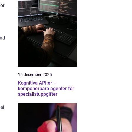
för
and
15 december 2025
m
Kognitiva API:er –
komponerbara agenter för
specialistuppgifter
pel