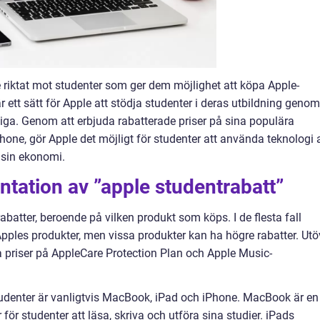
e riktat mot studenter som ger dem möjlighet att köpa Apple-
 är ett sätt för Apple att stödja studenter i deras utbildning genom
liga. Genom att erbjuda rabatterade priser på sina populära
ne, gör Apple det möjligt för studenter att använda teknologi 
 sin ekonomi.
tation av ”apple studentrabatt”
abatter, beroende på vilken produkt som köps. I de flesta fall
Apples produkter, men vissa produkter kan ha högre rabatter. Utö
a priser på AppleCare Protection Plan och Apple Music-
udenter är vanligtvis MacBook, iPad och iPhone. MacBook är en
 för studenter att läsa, skriva och utföra sina studier. iPads