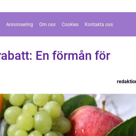
Annonsering
Om oss
Cookies
Kontakta oss
abatt: En förmån för
redaktio