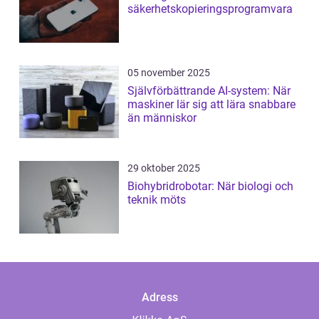
säkerhetskopieringsprogramvara
05 november 2025
Självförbättrande AI-system: När
maskiner lär sig att lära snabbare
än människor
29 oktober 2025
Biohybridrobotar: När biologi och
teknik möts
Adress