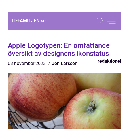
IT-FAMILJEN.
se
Apple Logotypen: En omfattande
översikt av designens ikonstatus
redaktionel
03 november 2023
Jon Larsson