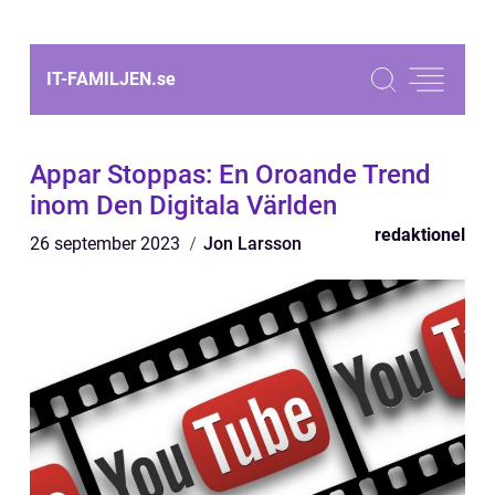
IT-FAMILJEN.
se
Appar Stoppas: En Oroande Trend
inom Den Digitala Världen
redaktionel
26 september 2023
Jon Larsson