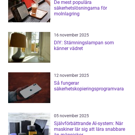
De mest populära
säkerhetslösningarna för
molnlagring
16 november 2025
DIY: Stämningslampan som
känner vädret
12 november 2025
Så fungerar
säkerhetskopieringsprogramvara
05 november 2025
Självförbättrande AI-system: När
maskiner lär sig att lära snabbare
än människor